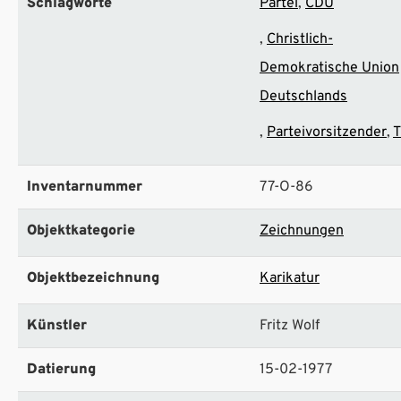
Schlagworte
Partei
CDU
Christlich-
Demokratische Union
Deutschlands
Parteivorsitzender
T
Inventarnummer
77-O-86
Objektkategorie
Zeichnungen
Objektbezeichnung
Karikatur
Künstler
Fritz Wolf
Datierung
15-02-1977