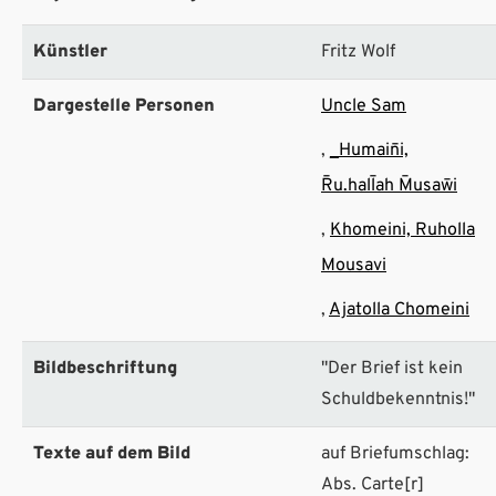
Künstler
Fritz Wolf
Dargestelle Personen
Uncle Sam
_Humain¯i,
R¯u.hall¯ah M¯usaw¯i
Khomeini, Ruholla
Mousavi
Ajatolla Chomeini
Bildbeschriftung
"Der Brief ist kein
Schuldbekenntnis!"
Texte auf dem Bild
auf Briefumschlag:
Abs. Carte[r]