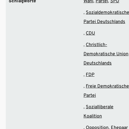
Schlagworte
Wahl
Partei
SPD
Sozialdemokratisch
Partei Deutschlands
CDU
Christlich-
Demokratische Union
Deutschlands
FDP
Freie Demokratische
Partei
Sozialliberale
Koalition
Opposition
Ehepaar