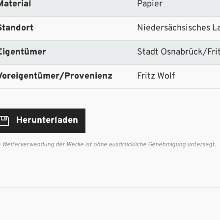
Material
Papier
Standort
Niedersächsisches L
Eigentümer
Stadt Osnabrück/Fri
Voreigentümer/Provenienz
Fritz Wolf
Herunterladen
e Weiterverwendung der Werke ist ohne ausdrückliche Genehmigung untersagt.