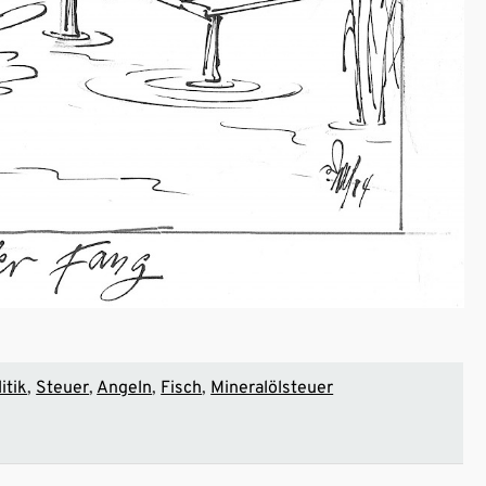
itik
Steuer
Angeln
Fisch
Mineralölsteuer