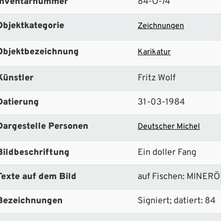
Inventarnummer
84-O-74
Objektkategorie
Zeichnungen
Objektbezeichnung
Karikatur
Künstler
Fritz Wolf
Datierung
31-03-1984
Dargestelle Personen
Deutscher Michel
Bildbeschriftung
Ein doller Fang
Texte auf dem Bild
auf Fischen: MIN
Bezeichnungen
Signiert; datiert: 84