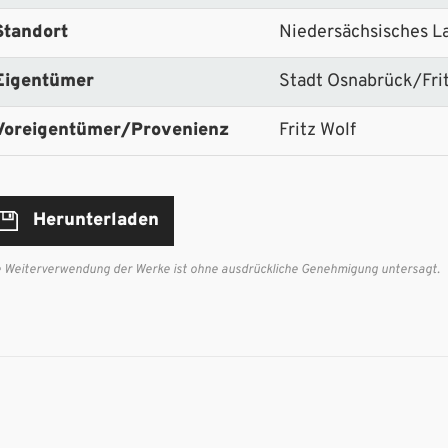
Standort
Niedersächsisches L
Eigentümer
Stadt Osnabrück/Fri
Voreigentümer/Provenienz
Fritz Wolf
Herunterladen
e Weiterverwendung der Werke ist ohne ausdrückliche Genehmigung untersagt.