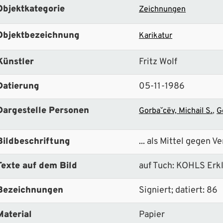
Objektkategorie
Zeichnungen
Objektbezeichnung
Karikatur
Künstler
Fritz Wolf
Datierung
05-11-1986
Dargestelle Personen
Gorbaˇcëv, Michail S.
G
Bildbeschriftung
... als Mittel gegen 
Texte auf dem Bild
auf Tuch: KOHLS Erk
Bezeichnungen
Signiert; datiert: 86
Material
Papier