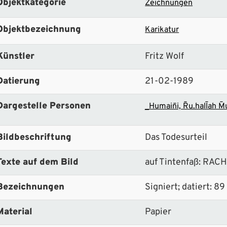
Objektkategorie
Zeichnungen
Objektbezeichnung
Karikatur
Künstler
Fritz Wolf
Datierung
21-02-1989
Dargestelle Personen
_Humain¯i, R¯u.hall¯ah M¯
Bildbeschriftung
Das Todesurteil
Texte auf dem Bild
auf Tintenfaß: RAC
Bezeichnungen
Signiert; datiert: 89
Material
Papier