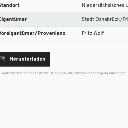
Standort
Niedersächsisches 
Eigentümer
Stadt Osnabrück/Fri
Voreigentümer/Provenienz
Fritz Wolf
Herunterladen
e Weiterverwendung der Werke ist ohne ausdrückliche Genehmigung untersagt.