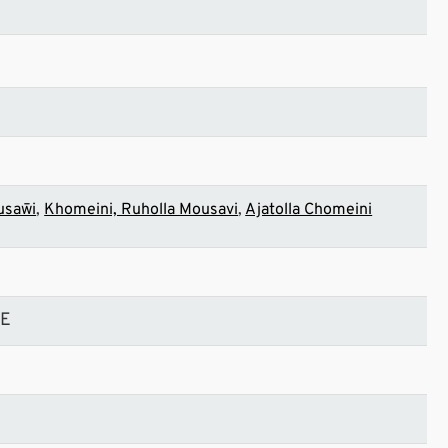
usaw¯i
Khomeini, Ruholla Mousavi
Ajatolla Chomeini
HE