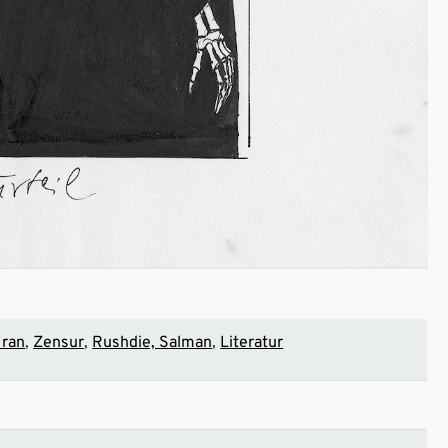
Iran
Zensur
Rushdie, Salman
Literatur