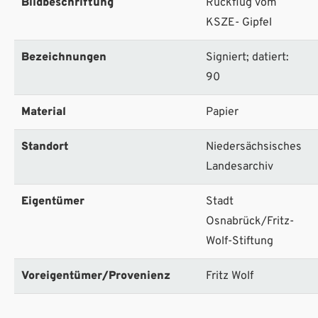
Bildbeschriftung
Rückflug vom
KSZE- Gipfel
Bezeichnungen
Signiert; datiert:
90
Material
Papier
Standort
Niedersächsisches
Landesarchiv
Eigentümer
Stadt
Osnabrück/Fritz-
Wolf-Stiftung
Voreigentümer/Provenienz
Fritz Wolf