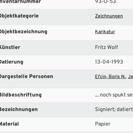
Inventarnummer
93-O-53
Objektkategorie
Zeichnungen
Objektbezeichnung
Karikatur
Künstler
Fritz Wolf
Datierung
13-04-1993
Dargestelle Personen
El'cin, Boris N.
Je
Bildbeschriftung
... noch spukt se
Bezeichnungen
Signiert; datier
Material
Papier