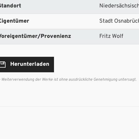
Standort
Niedersächsisc
Eigentümer
Stadt Osnabrück
Voreigentümer/Provenienz
Fritz Wolf
Herunterladen
e Weiterverwendung der Werke ist ohne ausdrückliche Genehmigung untersagt.