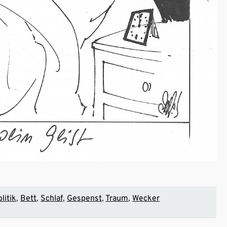
litik
Bett
Schlaf
Gespenst
Traum
Wecker