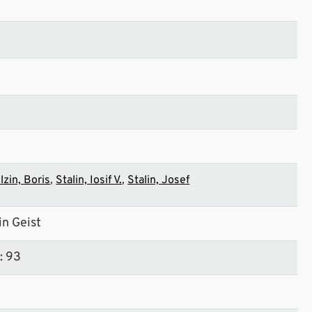
lzin, Boris
Stalin, Iosif V.
Stalin, Josef
in Geist
t: 93