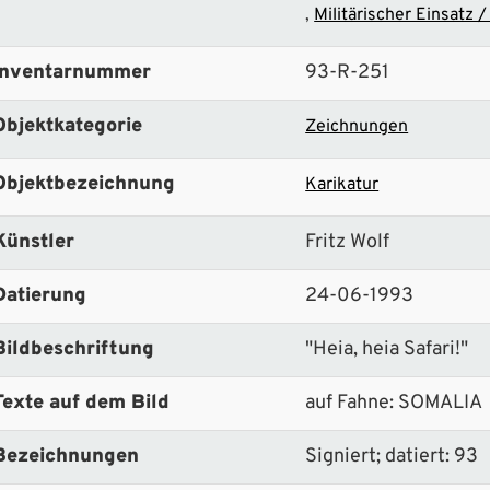
Militärischer Einsatz 
Inventarnummer
93-R-251
Objektkategorie
Zeichnungen
Objektbezeichnung
Karikatur
Künstler
Fritz Wolf
Datierung
24-06-1993
Bildbeschriftung
"Heia, heia Safari!"
Texte auf dem Bild
auf Fahne: SOMALIA
Bezeichnungen
Signiert; datiert: 93