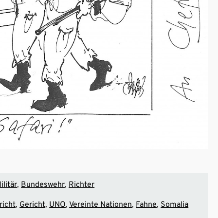
ilitär
Bundeswehr
Richter
richt
Gericht
UNO
Vereinte Nationen
Fahne
Somalia