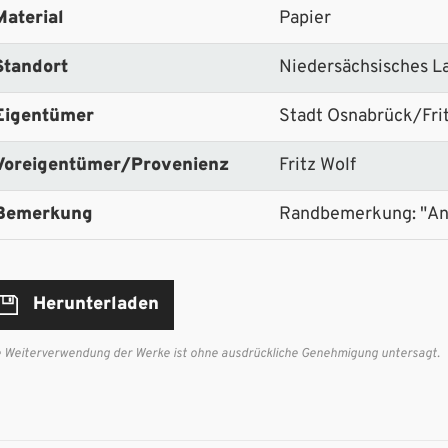
Material
Papier
Standort
Niedersächsisches L
Eigentümer
Stadt Osnabrück/Fri
Voreigentümer/Provenienz
Fritz Wolf
Bemerkung
Randbemerkung: "An
Herunterladen
e Weiterverwendung der Werke ist ohne ausdrückliche Genehmigung untersagt.