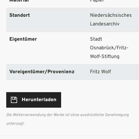
Material
Papier
Standort
Niedersächsisches
Landesarchiv
Eigentümer
Stadt
Osnabrück/Fritz-
Wolf-Stiftung
Voreigentümer/Provenienz
Fritz Wolf
Herunterladen
Die Weiterverwendung der Werke ist ohne ausdrückliche Genehmigung
untersagt.