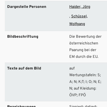
Dargestelle Personen
Haider, Jörg
Schüssel,
Wolfgang
Bildbeschriftung
Die Bewertung der
österreichischen
Paarung bei der
EM durch die EU.
Texte auf dem Bild
auf
Wertungstafeln: S;
A; N; K;T; I; O; N; E;
N; auf Kleidung:
ÖVP; FPÖ
Bezeichnungen
Signiert; datiert: