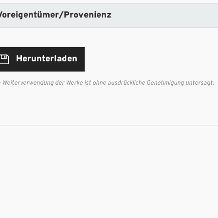
Voreigentümer/Provenienz
Herunterladen
e Weiterverwendung der Werke ist ohne ausdrückliche Genehmigung untersagt.