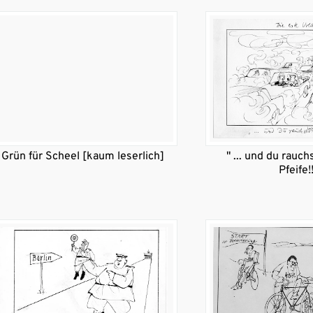
Grün für Scheel [kaum leserlich]
" ... und du rauc
Pfeife!!