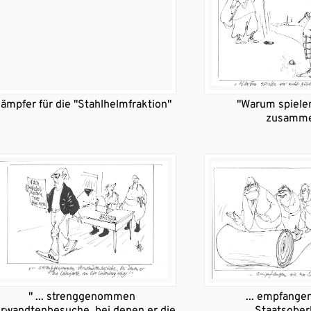
ämpfer für die "Stahlhelmfraktion"
"Warum spielen
zusamme
" ... strenggenommen
... empfangen
rwandtenbesuche, bei denen er die
Staatsober