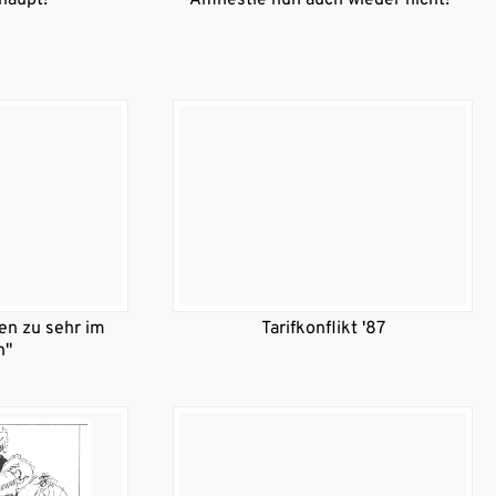
hen zu sehr im
Tarifkonflikt '87
n"