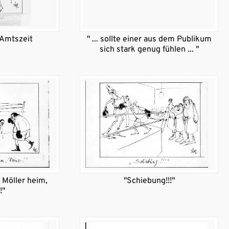
 Amtszeit
" ... sollte einer aus dem Publikum
sich stark genug fühlen ... "
 Möller heim,
"Schiebung!!!"
!"