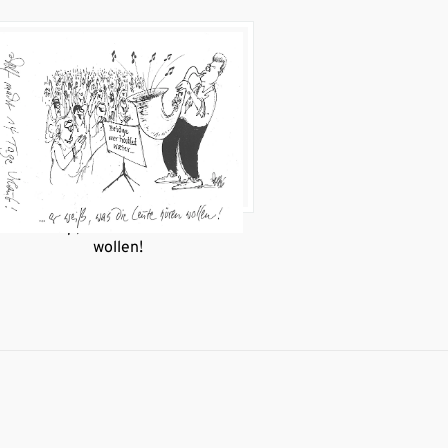
... er weiß, was die Leute hören
wollen!