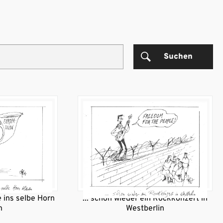
Suchen
 ins selbe Horn
... schon wieder ein Rockkonzert in
n
Westberlin