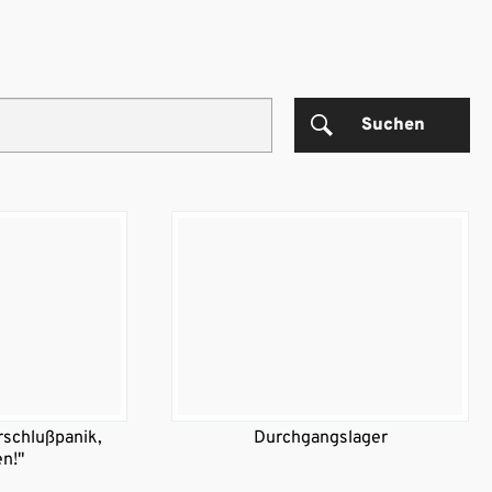
Suchen
orschlußpanik,
Durchgangslager
n!"