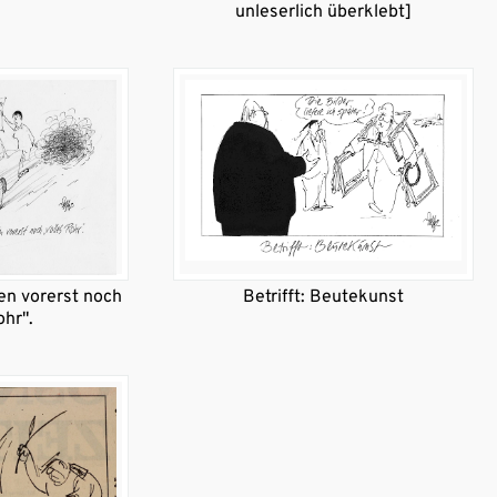
unleserlich überklebt]
en vorerst noch
Betrifft: Beutekunst
ohr".