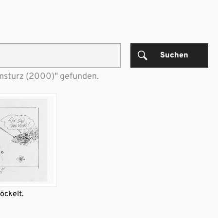
Suchen
Umsturz (2000)" gefunden.
öckelt.