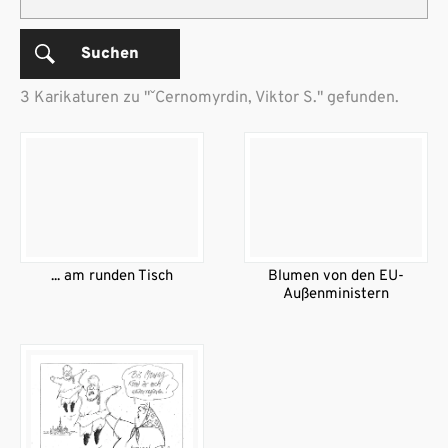
Suchen
3 Karikaturen zu "ˇCernomyrdin, Viktor S." gefunden.
... am runden Tisch
Blumen von den EU-
Außenministern