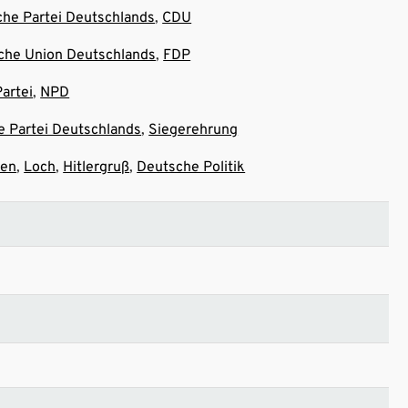
che Partei Deutschlands
CDU
sche Union Deutschlands
FDP
artei
NPD
e Partei Deutschlands
Siegerehrung
ten
Loch
Hitlergruß
Deutsche Politik