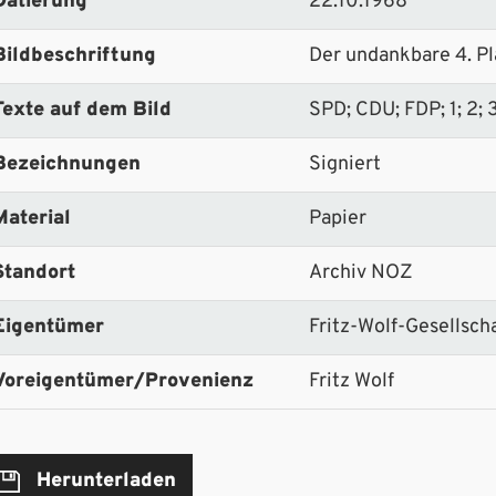
Datierung
22.10.1968
Bildbeschriftung
Der undankbare 4. Pl
Texte auf dem Bild
SPD; CDU; FDP; 1; 2; 
Bezeichnungen
Signiert
Material
Papier
Standort
Archiv NOZ
Eigentümer
Fritz-Wolf-Gesellscha
Voreigentümer/Provenienz
Fritz Wolf
Herunterladen