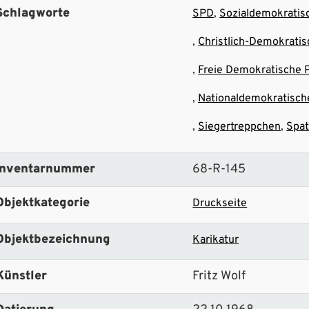
Schlagworte
SPD
Sozialdemokratis
Christlich-Demokrati
Freie Demokratische P
Nationaldemokratisch
Siegertreppchen
Spa
Inventarnummer
68-R-145
Objektkategorie
Druckseite
Objektbezeichnung
Karikatur
Künstler
Fritz Wolf