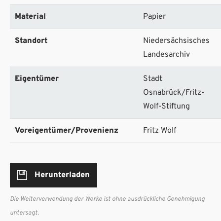
Material
Papier
Standort
Niedersächsisches
Landesarchiv
Eigentümer
Stadt
Osnabrück/Fritz-
Wolf-Stiftung
Voreigentümer/Provenienz
Fritz Wolf
Herunterladen
Die Weiterverwendung der Werke ist ohne ausdrückliche Genehmigung
untersagt.