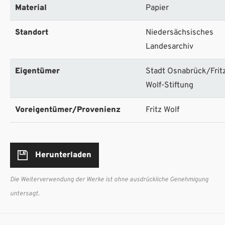
Material
Papier
Standort
Niedersächsisches
Landesarchiv
Eigentümer
Stadt Osnabrück/Frit
Wolf-Stiftung
Voreigentümer/Provenienz
Fritz Wolf
Herunterladen
Die Weiterverwendung der Werke ist ohne ausdrückliche Genehmigung
untersagt.