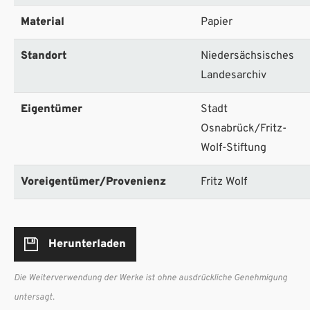
Material
Papier
Standort
Niedersächsisches
Landesarchiv
Eigentümer
Stadt
Osnabrück/Fritz-
Wolf-Stiftung
Voreigentümer/Provenienz
Fritz Wolf
Herunterladen
Die Weiterverwendung der Werke ist ohne ausdrückliche Genehmigung
untersagt.