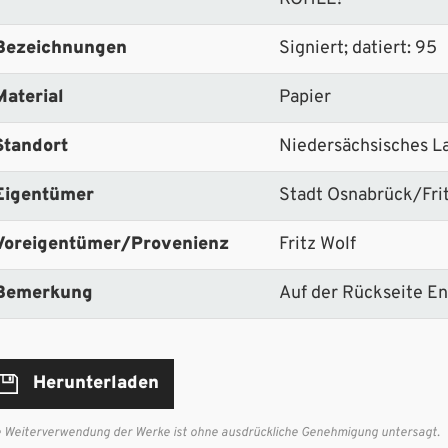
Bezeichnungen
Signiert; datiert: 95
Material
Papier
Standort
Niedersächsisches L
Eigentümer
Stadt Osnabrück/Fri
Voreigentümer/Provenienz
Fritz Wolf
Bemerkung
Auf der Rückseite E
Herunterladen
e Weiterverwendung der Werke ist ohne ausdrückliche Genehmigung untersagt.