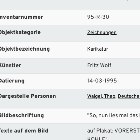
Inventarnummer
95-R-30
Objektkategorie
Zeichnungen
Objektbezeichnung
Karikatur
Künstler
Fritz Wolf
Datierung
14-03-1995
Dargestelle Personen
Waigel, Theo
Deutsche
Bildbeschriftung
"So, nun lies mal das
Texte auf dem Bild
auf Plakat: VORER
KOHLE!