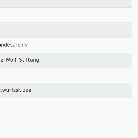
andesarchiv
tz-Wolf-Stiftung
ntwurfsskizze